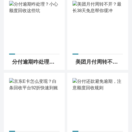
分付逾期咋处理？小心额度回收这些坑
美团月付周转不开？最长38天免息帮你缓冲