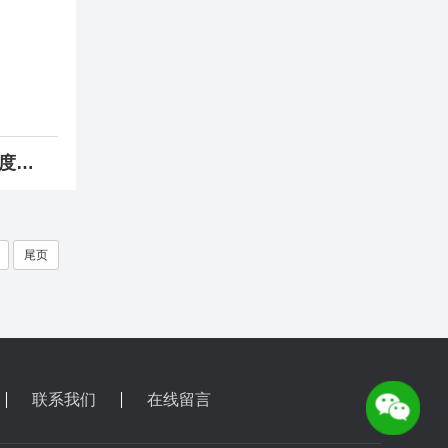
得物额度兑现：你有额度花不掉？这样操作很实用
尾页
联系我们
在线留言