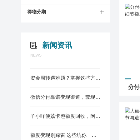
得物分期
新闻资讯
NEWS
资金周转遇难题？掌握这些方法快速解决个人资金缺口
微信分付靠谱变现渠道，套现技巧享折扣
羊小咩便荔卡包额度回收，闲置变现最划算
额度变现别踩雷 这些坑你一定要知道