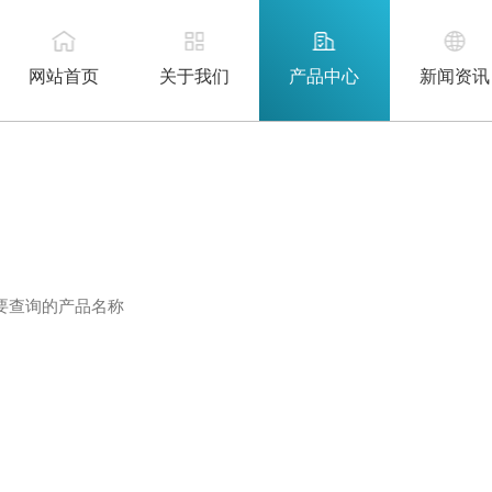
网站首页
关于我们
产品中心
新闻资讯