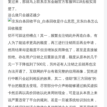
复过来，那就马上联系京东金融官方客服95118去核实清
楚了。
这么做只会越还越少
切不可踩这些槽点！其一，频繁去注销此外再造白条。有
人为了能追求更高的额度，再三进行注销而后再去申请，
然而结果却是额度不但没增加反而降低了，甚至是直接被
拒绝。存在用户注销之后重新去开通，额度从原本的几千
元一下子降低到了500元，另外还有人注销之后就再也没
办法开通了。互联网的平台有着完整的信用画像，贸然进
行中断只会起到相反的效果。其二，借助“第三方回收”的
平台把额度去变现。尽管部分中介声称能够通过购买虚拟
卡然后再以高价回收以此来周转现金，可是这从本质上来
说严重违背了平台的规则。若是一旦被系统给识别出来，