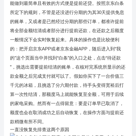
能做到最简单且有效的方式便是提前还贷。按照京东白条
所定下的规则，不管是还没进行分期的为其30天提供免息
的账单，又或者是已然经过分期的那些订单，都准许提前
将全部金额结清或者部分进行提前还款，在还款之后额度
一般情况下会实时恢复起来。具体的操作也是比较便利
的：把开启京东APP或者京东金融APP，随后进入到“我
的”这个页面当中并找到“白条”的入口之处，点击“待还款
”，挑选出需要提前结清的账单，在核对完系统所显示的还
款金额之后完成支付就可以了。假如你买下了一台价值三
千元的冰箱，且挑选了分六期付款，待手头变得宽裕后打
算一次性结清，那额度马上就能恢复至全额，可用于后续
的家电采购。然而有一点得留意：要是订单早已取消了，
额度也会在取消成功之后自动恢复，在操作方面与提前还
款稍微有所不同。
一直没恢复先排查这两个原因